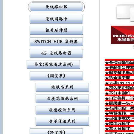
★全球网通领导
★双频讯号速率
★越来越多手机/
★适合透天厝，
★支援802.11
★可依照实际的
★不分主副机，
★自动修复，当
★同级唯一3xG
★有线回程：透
★智慧连线，当
★可连接高达1
★路由器模式：
★基地台模式：