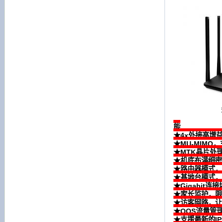
能
★4x外接高增
★MU-MIM
★MTK晶片处
★机底布满细密
★路由器模式，
★基地台模式，
★Gigabit
★家长监护，限
★访客网路，让
★QOS流量管
★支援最新的IP