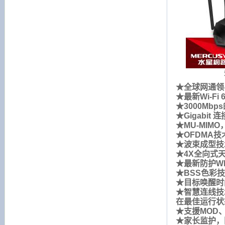
★全球网通领
★最新Wi-
★3000M
★Gigabi
★MU-MI
★OFDMA
★波束成型技术
★4X全向式
★最新防护W
★BSS色彩
★目标唤醒时
★智慧连线技
在最佳运行状
★支援MOD、
★家长监护，