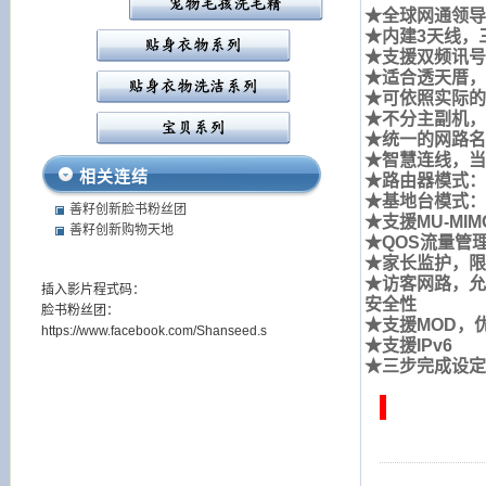
★全球网通领导
★内建3天线，
★支援双频讯号速
★适合透天厝，
★可依照实际的
★不分主副机，
★统一的网路名
★智慧连线，当
相关连结
★路由器模式：
★基地台模式：
善籽创新脸书粉丝团
★支援MU-MI
善籽创新购物天地
★QOS流量管
★家长监护，限
★访客网路，允
插入影片程式码：
安全性
脸书粉丝团：
★支援MOD，
https://www.facebook.com/Shanseed.s
★支援IPv6
★三步完成设定