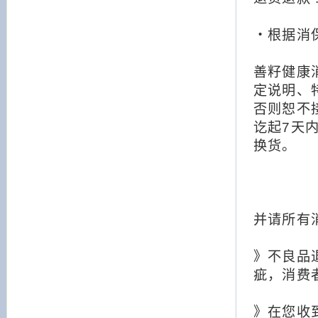
・根据消
善籽健康
定说明、
否则恕不
讫起7天
换货。
并请所有
》不良品
疵，消费
》在您收