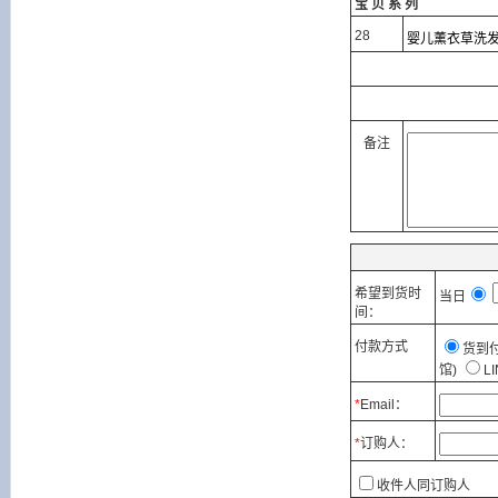
宝贝系列
28
婴儿薰衣草洗
备注
希望到货时
当日
间：
付款方式
货到
馆)
LI
*
Email：
*
订购人：
收件人同订购人