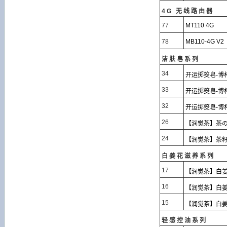
4G 无线路由器
77
MT110 4G
78
MB110-4G V2
洁肤皂系列
34
开运掷筊皂-博
33
开运掷筊皂-博
32
开运掷筊皂-博
26
【润觉茶】茶の
24
【润觉茶】茶
白姜花滋养系列
17
【润觉茶】白姜
16
【润觉茶】白姜
15
【润觉茶】白姜
轻感控油系列