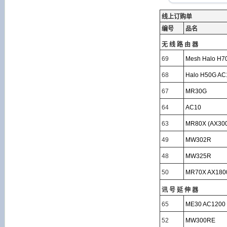
线上订购单
编号
品名
无线路由器
69
Mesh Halo H70
68
Halo H50G AC1
67
MR30G
64
AC10
63
MR80X (AX30
49
MW302R
48
MW325R
50
MR70X AX180
讯号延伸器
65
ME30 AC1200
52
MW300RE