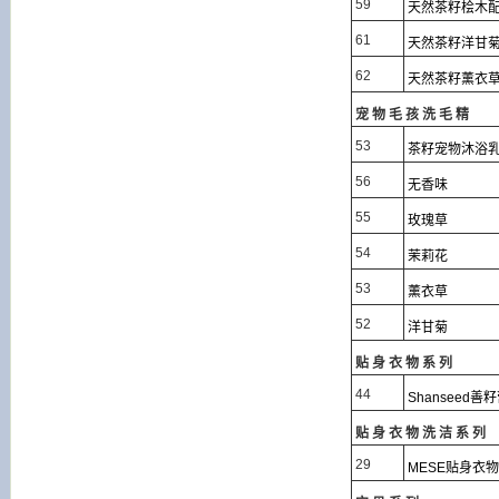
59
天然茶籽桧木
61
天然茶籽洋甘
62
天然茶籽薰衣
宠物毛孩洗毛精
53
茶籽宠物沐浴
56
无香味
55
玫瑰草
54
茉莉花
53
薰衣草
52
洋甘菊
贴身衣物系列
44
Shanseed
贴身衣物洗洁系列
29
MESE贴身衣