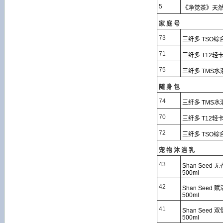
5
《净觉茶》天然茶
家庭号
73
三纤多 TSO综合
71
三纤多 T12轻卡⿊
75
三纤多 TMS⽔溶
随身包
74
三纤多 TMS⽔溶
70
三纤多 T12轻卡
72
三纤多 TSO综合
宠物沐浴乳
43
Shan See
500ml
42
Shan See
500ml
41
Shan See
500ml